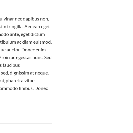
pulvinar nec dapibus non,
m fringilla. Aenean eget
modo ante, eget dictum
estibulum ac diam euismod,
que auctor. Donec enim
Proin ac egestas nunc. Sed
us faucibus
 sed, dignissim at neque.
mi, pharetra vitae
t commodo finibus. Donec