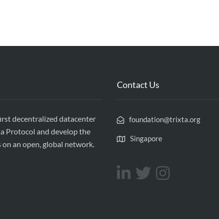
Contact Us
first decentralized datacenter
foundation@trixta.org
ta Protocol and develop the
Singapore
s on an open, global network.