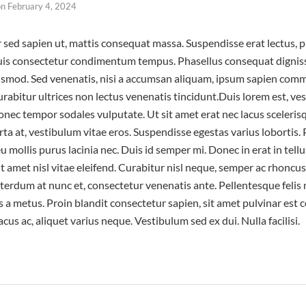
on
February 4, 2024
r sed sapien ut, mattis consequat massa. Suspendisse erat lectus, 
uis consectetur condimentum tempus. Phasellus consequat dignissi
uismod. Sed venenatis, nisi a accumsan aliquam, ipsum sapien com
urabitur ultrices non lectus venenatis tincidunt.Duis lorem est, v
ec tempor sodales vulputate. Ut sit amet erat nec lacus sceleris
a at, vestibulum vitae eros. Suspendisse egestas varius lobortis. 
 mollis purus lacinia nec. Duis id semper mi. Donec in erat in tell
it amet nisl vitae eleifend. Curabitur nisl neque, semper ac rhoncus
terdum at nunc et, consectetur venenatis ante. Pellentesque felis 
s a metus. Proin blandit consectetur sapien, sit amet pulvinar es
cus ac, aliquet varius neque. Vestibulum sed ex dui. Nulla facilisi.