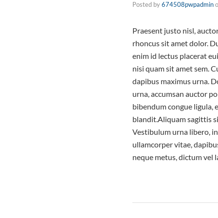
Posted by
674508pwpadmin
Praesent justo nisl, aucto
rhoncus sit amet dolor. D
enim id lectus placerat e
nisi quam sit amet sem. C
dapibus maximus urna. Don
urna, accumsan auctor port
bibendum congue ligula, eu
blandit.Aliquam sagittis s
Vestibulum urna libero, in
ullamcorper vitae, dapibu
neque metus, dictum vel la