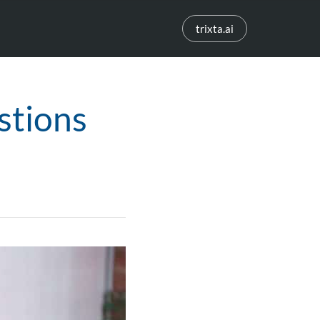
trixta.ai
stions