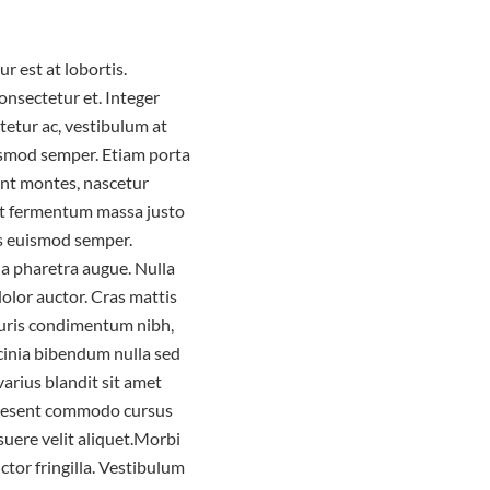
r est at lobortis.
nsectetur et. Integer
tetur ac, vestibulum at
uismod semper. Etiam porta
nt montes, nascetur
ut fermentum massa justo
is euismod semper.
, a pharetra augue. Nulla
dolor auctor. Cras mattis
auris condimentum nibh,
acinia bibendum nulla sed
arius blandit sit amet
Praesent commodo cursus
suere velit aliquet.Morbi
ctor fringilla. Vestibulum