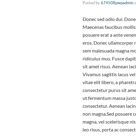
Posted by
674508pwpadmin
Donec sed odio dui. Donec 
Maecenas faucibus mollis 
posuere erat a ante venena
eros. Donec ullamcorper nu
sem malesuada magna moll
ridiculus mus. Fusce dap
sit amet risus. Aenean la
Vivamus sagittis lacus vel
vitae elit libero, a phare
consectetur purus sit am
ut fermentum massa justo 
consectetur. Aenean lacin
non magna.Sed posuere co
magna, vel scelerisque nis
leo risus, porta ac consec