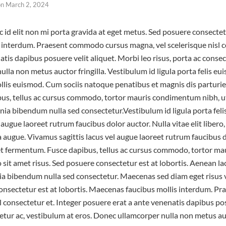
on
March 2, 2024
id elit non mi porta gravida at eget metus. Sed posuere consectetu
interdum. Praesent commodo cursus magna, vel scelerisque nisl co
tis dapibus posuere velit aliquet. Morbi leo risus, porta ac consec
lla non metus auctor fringilla. Vestibulum id ligula porta felis e
is euismod. Cum sociis natoque penatibus et magnis dis parturie
ibus, tellus ac cursus commodo, tortor mauris condimentum nibh, 
cinia bibendum nulla sed consectetur.Vestibulum id ligula porta fel
 augue laoreet rutrum faucibus dolor auctor. Nulla vitae elit libero
tra augue. Vivamus sagittis lacus vel augue laoreet rutrum faucibus 
et fermentum. Fusce dapibus, tellus ac cursus commodo, tortor m
sit amet risus. Sed posuere consectetur est at lobortis. Aenean l
ia bibendum nulla sed consectetur. Maecenas sed diam eget risus v
nsectetur est at lobortis. Maecenas faucibus mollis interdum. 
l consectetur et. Integer posuere erat a ante venenatis dapibus po
tetur ac, vestibulum at eros. Donec ullamcorper nulla non metus au