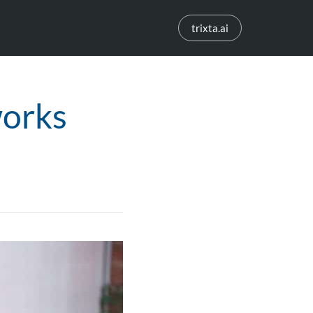
trixta.ai
orks